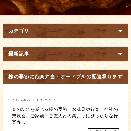
カテゴリ
最新記事
桜の季節に行楽弁当・オードブルの配達承ります
2026-02-10 08:25:07
春の訪れを感じる桜の季節。お花見や行楽、会社の
懇親会、ご家族・ご友人との集まりにぴったりな行
楽弁...